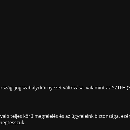
szági jogszabályi környezet változása, valamint az SZTFH (S
ló teljes körű megfelelés és az ügyfeleink biztonsága, ezér
 megtesszük.