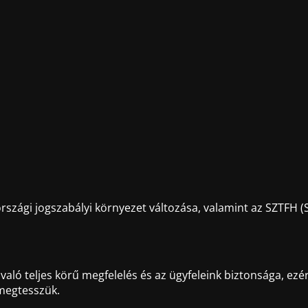
szági jogszabályi környezet változása, valamint az SZTFH (S
ló teljes körű megfelelés és az ügyfeleink biztonsága, ezér
 megtesszük.